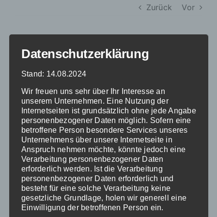
Zurück
Vor
Datenschutzerklärung
Von
Anna-Maria Koneberg
|
August 31st,
für
2025
|
Kommentare deaktiviert
Stand: 14.08.2024
Thalmair
Wir freuen uns sehr über Ihr Interesse an
unserem Unternehmen. Eine Nutzung der
Internetseiten ist grundsätzlich ohne jede Angabe
Share This Story, Choose Your Platform!
personenbezogener Daten möglich. Sofern eine
betroffene Person besondere Services unseres
Facebook
X
Reddit
LinkedIn
WhatsApp
Tumblr
Pinterest
Vk
Xing
E-
Mail
Unternehmens über unsere Internetseite in
Anspruch nehmen möchte, könnte jedoch eine
Verarbeitung personenbezogener Daten
erforderlich werden. Ist die Verarbeitung
Über den Autor:
Anna-Maria Koneberg
personenbezogener Daten erforderlich und
besteht für eine solche Verarbeitung keine
gesetzliche Grundlage, holen wir generell eine
Einwilligung der betroffenen Person ein.