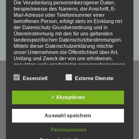
Die Verarbeitung personenbezogener Daten,
beispielsweise des Namens, der Anschrift, E-
Mail-Adresse oder Telefonnummer einer
betroffenen Person, erfolgt stets im Einklang mit
der Datenschutz-Grundverordnung und in
Übereinstimmung mit den für uns geltenden
landesspezifischen Datenschutzbestimmungen.
Mittels dieser Datenschutzerklärung möchte
unser Unternehmen die Öffentlichkeit über Art,
Umfang und Zweck der von uns erhobenen,
genutzten und verarbeiteten personenbezogenen
Daten informieren. Ferner werden betroffene
Personen mittels dieser Datenschutzerklärung
Essenziell
Externe Dienste
über die ihnen zustehenden Rechte aufgeklärt.
Wir haben als für die Verarbeitung
✓ Akzeptieren
Verantwortlicher zahlreiche technische und
organisatorische Maßnahmen umgesetzt, um
+49 (0)89 7167 2000
einen möglichst lückenlosen Schutz der über
Auswahl speichern
diese Internetseite verarbeiteten
personenbezogenen Daten sicherzustellen.
Personalisieren
Dennoch können Internetbasierte
Kostenloses Erstgespräch
Datenübertragungen grundsätzlich