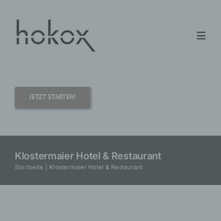
Zum
Inhalt
springen
Toggl
Navig
hokox
JETZT STARTEN!
Bereiche
Mehrwert
Klostermaier Hotel & Restaurant
Startseite
Klostermaier Hotel & Restaurant
Report
Bewertung