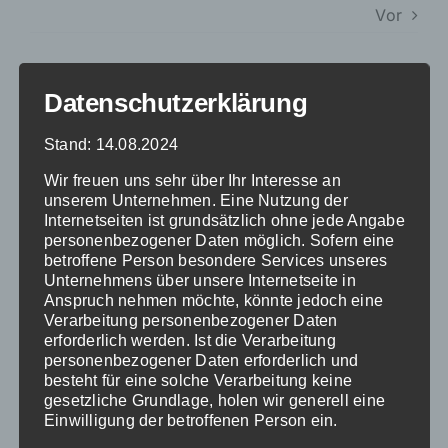
Vor
Datenschutzerklärung
für
Von
|
Oktober 10th, 2024
|
Kommentare deaktiviert
Klostermaier
Stand: 14.08.2024
Hotel
&
Wir freuen uns sehr über Ihr Interesse an
Restaurant
unserem Unternehmen. Eine Nutzung der
Share This Story, Choose Your Platform!
Internetseiten ist grundsätzlich ohne jede Angabe
personenbezogener Daten möglich. Sofern eine
Facebook
X
Reddit
LinkedIn
WhatsApp
Tumblr
Pinterest
Vk
Xing
E-
betroffene Person besondere Services unseres
Mail
Unternehmens über unsere Internetseite in
Anspruch nehmen möchte, könnte jedoch eine
Verarbeitung personenbezogener Daten
erforderlich werden. Ist die Verarbeitung
Über den Autor:
personenbezogener Daten erforderlich und
besteht für eine solche Verarbeitung keine
gesetzliche Grundlage, holen wir generell eine
Einwilligung der betroffenen Person ein.