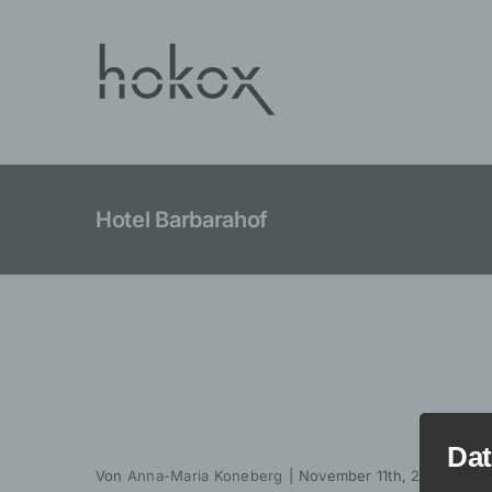
Zum
Inhalt
springen
Hotel Barbarahof
Dat
Von
Anna-Maria Koneberg
|
November 11th, 2025
|
Kom