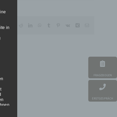
ine
Facebook
X
Reddit
LinkedIn
WhatsApp
Tumblr
Pinterest
Vk
Xing
E-
te in
Mail
g
FRAGEBOGEN
en
t
d
ERSTGESPRÄCH
en
ihnen