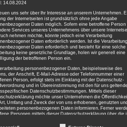
Hotel
: 14.08.2024
Barbarahof
reuen uns sehr über Ihr Interesse an unserem Unternehmen. E
ng der Internetseiten ist grundsätzlich ohne jede Angabe
nenbezogener Daten möglich. Sofern eine betroffene Person
!
dere Services unseres Unternehmens über unsere Internetsei
uch nehmen möchte, könnte jedoch eine Verarbeitung
nenbezogener Daten erforderlich werden. Ist die Verarbeitun
nenbezogener Daten erforderlich und besteht für eine solche
beitung keine gesetzliche Grundlage, holen wir generell eine
lligung der betroffenen Person ein.
erarbeitung personenbezogener Daten, beispielsweise des
s, der Anschrift, E-Mail-Adresse oder Telefonnummer einer
ffenen Person, erfolgt stets im Einklang mit der Datenschutz-
verordnung und in Übereinstimmung mit den für uns geltend
sspezifischen Datenschutzbestimmungen. Mittels dieser
schutzerklärung möchte unser Unternehmen die Öffentlichkei
Art, Umfang und Zweck der von uns erhobenen, genutzten un
beiteten personenbezogenen Daten informieren. Ferner werd
ffene Personen mittels dieser Datenschutzerklärung über die 
henden Rechte aufgeklärt.