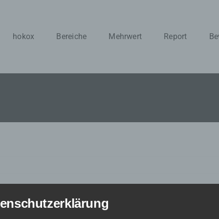
hokox
Bereiche
Mehrwert
Report
Be
enschutzerklärung
für
mentare deaktiviert