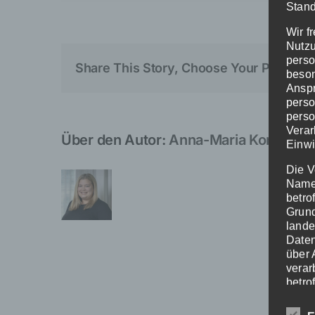
Stand
Wir f
Nutzu
perso
Share This Story, Choose Your Platform
beson
Anspr
perso
perso
Verar
Über den Autor:
Anna-Maria Koneberg
Einwi
Die V
Namen
betro
Grund
lande
Daten
über 
verar
betro
zuste