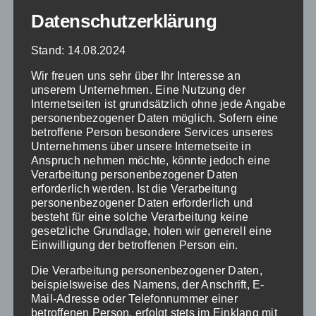
Datenschutzerklärung
Quisque blandit dolor risus, sed
Stand: 14.08.2024
dapibus dui facilisis sed. Donec eu
porta elit. Aliquam porta sollicitudin
Wir freuen uns sehr über Ihr Interesse an
ante.
unserem Unternehmen. Eine Nutzung der
Internetseiten ist grundsätzlich ohne jede Angabe
personenbezogener Daten möglich. Sofern eine
betroffene Person besondere Services unseres
Unternehmens über unsere Internetseite in
Anspruch nehmen möchte, könnte jedoch eine
Verarbeitung personenbezogener Daten
erforderlich werden. Ist die Verarbeitung
personenbezogener Daten erforderlich und
besteht für eine solche Verarbeitung keine
gesetzliche Grundlage, holen wir generell eine
Integrity
Einwilligung der betroffenen Person ein.
Die Verarbeitung personenbezogener Daten,
Quisque blandit dolor risus, sed
beispielsweise des Namens, der Anschrift, E-
dapibus dui facilisis sed. Donec eu
Mail-Adresse oder Telefonnummer einer
betroffenen Person, erfolgt stets im Einklang mit