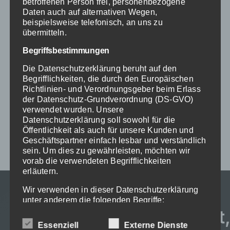
betroffenen Person frei, personenbezogene
Daten auch auf alternativen Wegen,
beispielsweise telefonisch, an uns zu
übermitteln.
Creativity
Begriffsbestimmungen
Die Datenschutzerklärung beruht auf den
Vivamus suscipit tortor eget felis
Begrifflichkeiten, die durch den Europäischen
porttitor volutpat. Curabitur arcu erat,
Richtlinien- und Verordnungsgeber beim Erlass
der Datenschutz-Grundverordnung (DS-GVO)
accumsan id.
verwendet wurden. Unsere
Datenschutzerklärung soll sowohl für die
Öffentlichkeit als auch für unsere Kunden und
Geschäftspartner einfach lesbar und verständlich
sein. Um dies zu gewährleisten, möchten wir
vorab die verwendeten Begrifflichkeiten
erläutern.
Wir verwenden in dieser Datenschutzerklärung
unter anderem die folgenden Begriffe:
Mauris blandit aliquet elit,
a) personenbezogene Daten
Essenziell
Externe Dienste