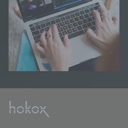
werden.
c) Verarbeitung
Verarbeitung ist jeder mit oder ohne Hilfe
automatisierter Verfahren ausgeführte
Vorgang oder jede solche Vorgangsreihe
im Zusammenhang mit
personenbezogenen Daten wie das
Erheben, das Erfassen, die Organisation,
das Ordnen, die Speicherung, die
Anpassung oder Veränderung, das
Auslesen, das Abfragen, die Verwendung,
die Offenlegung durch Übermittlung,
Verbreitung oder eine andere Form der
Bereitstellung, den Abgleich oder die
Verknüpfung, die Einschränkung, das
Löschen oder die Vernichtung.
d) Einschränkung der Verarbeitung
Einschränkung der Verarbeitung ist die
Markierung gespeicherter