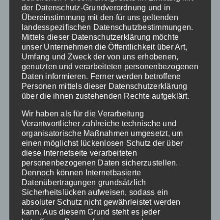
porta elit aliquam.
der Datenschutz-Grundverordnung und in
Übereinstimmung mit den für uns geltenden
landesspezifischen Datenschutzbestimmungen.
Mittels dieser Datenschutzerklärung möchte
unser Unternehmen die Öffentlichkeit über Art,
Umfang und Zweck der von uns erhobenen,
genutzten und verarbeiteten personenbezogenen
Daten informieren. Ferner werden betroffene
Personen mittels dieser Datenschutzerklärung
über die ihnen zustehenden Rechte aufgeklärt.
Honesty
Wir haben als für die Verarbeitung
Verantwortlicher zahlreiche technische und
organisatorische Maßnahmen umgesetzt, um
Donec sollicitudin molestie malesuada.
einen möglichst lückenlosen Schutz der über
Praesent sapien massa, convallis a.
diese Internetseite verarbeiteten
personenbezogenen Daten sicherzustellen.
Dennoch können Internetbasierte
Datenübertragungen grundsätzlich
Sicherheitslücken aufweisen, sodass ein
absoluter Schutz nicht gewährleistet werden
kann. Aus diesem Grund steht es jeder